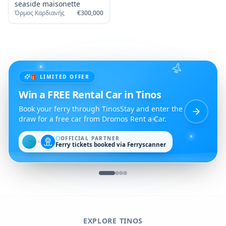
seaside maisonette
Όρμος Καρδιανής
€
300,000
🎁 LIMITED OFFER
Win a FREE Rental Car in Tinos
Book your ferry through TinosStay and enter the
draw for a free car from Dromos Rent a Car.
OFFICIAL PARTNER
✕
Ferry tickets booked via Ferryscanner
EXPLORE TINOS