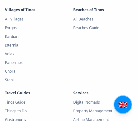
Villages of Tinos
Beaches of Tinos
All Villages
All Beaches
Pyrgos
Beaches Guide
Kardiani
Isternia
Volax
Panormos
Chora
Steni
Travel Guides
Services
🇬🇧
Tinos Guide
Digital Nomads
Things to Do
Property Management
Gastronomy
Airbnb Management
History
Real Estate
Hiking Trails
Rent a Car