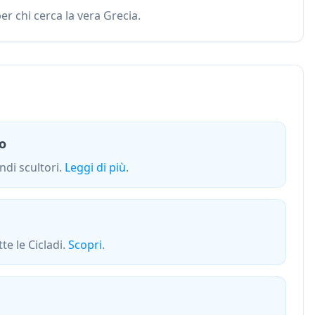
per chi cerca la vera Grecia.
mo
ndi scultori.
Leggi di più
.
te le Cicladi.
Scopri
.