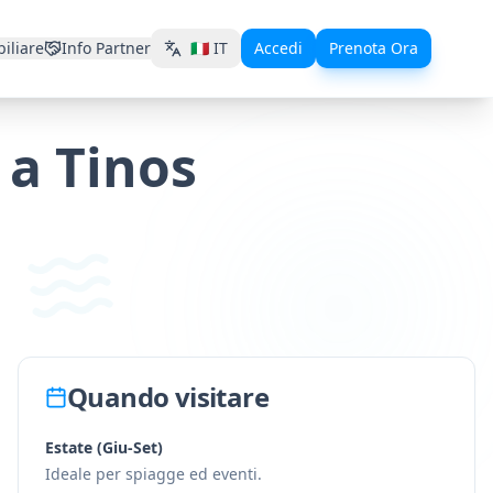
iliare
Info Partner
🇮🇹
IT
Accedi
Prenota Ora
 a Tinos
Quando visitare
Estate (Giu-Set)
Ideale per spiagge ed eventi.