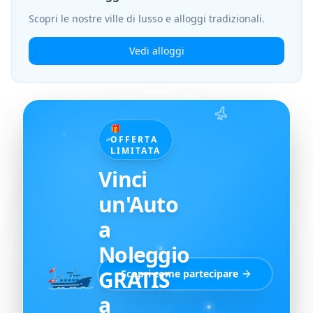
Scopri le nostre ville di lusso e alloggi tradizionali.
Vedi alloggi
🎁
OFFERTA
LIMITATA
Vinci
un'Auto
a
Noleggio
GRATIS
Scopri come partecipare
a