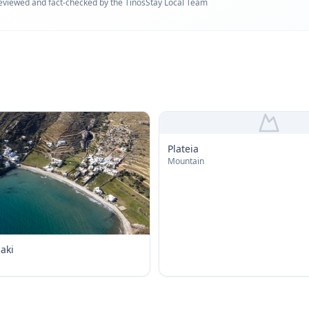
eviewed and fact-checked by the TinosStay Local Team
Plateia
Mountain
aki