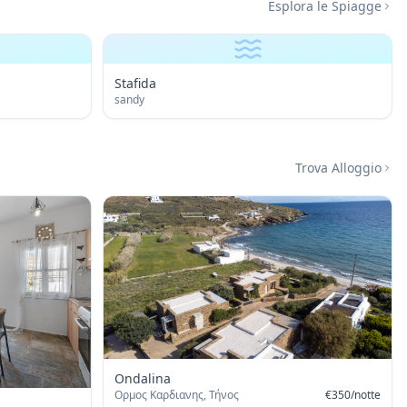
Esplora le Spiagge
Stafida
sandy
Trova Alloggio
Ondalina
Ορμος Καρδιανης, Τήνος
€
350
/
notte