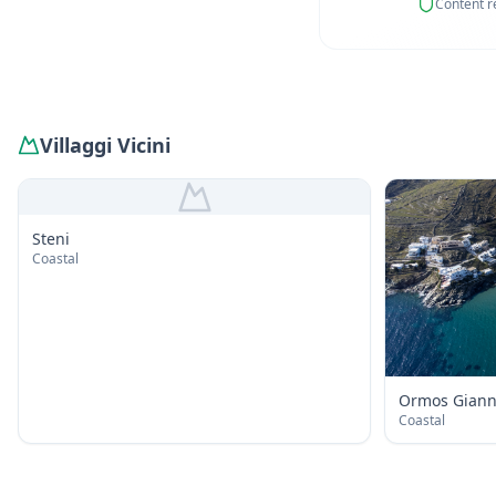
Content r
Villaggi Vicini
Steni
Coastal
Ormos Giann
Coastal