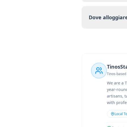
Dove alloggiare
TinosSt
Tinos-based 
We are a T
year-round
artisans, 
with prof
Local T