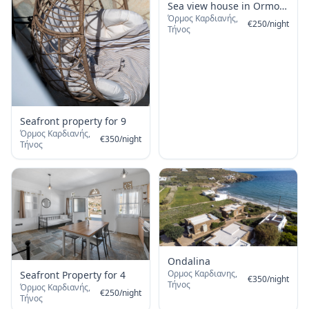
Sea view house in Ormos
Όρμος Καρδιανής,
Giannaki
€
250
/
night
Τήνος
Seafront property for 9
Όρμος Καρδιανής,
€
350
/
night
Τήνος
Ondalina
Ορμος Καρδιανης,
Seafront Property for 4
€
350
/
night
Τήνος
Όρμος Καρδιανής,
€
250
/
night
Τήνος