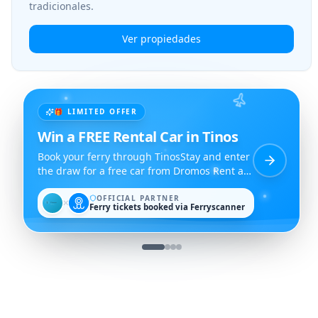
tradicionales.
Ver propiedades
🎁 LIMITED OFFER
Win a FREE Rental Car in Tinos
Book your ferry through TinosStay and enter
the draw for a free car from Dromos Rent a
Car.
OFFICIAL PARTNER
✕
Ferry tickets booked via Ferryscanner