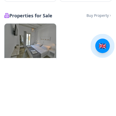
Properties for Sale
Buy Property
🇬🇧
seaside maisonette
Όρμος Καρδιανής
€
300,000
Digital Nomad in Tinos
Live & Work From Here