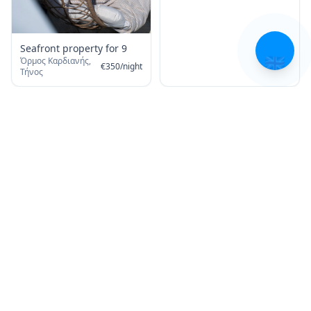
🇬🇧
Seafront property for 9
Όρμος Καρδιανής,
€
350
/
night
Τήνος
Ondalina
Ορμος Καρδιανης,
Seafront Property for 4
€
350
/
night
Τήνος
Όρμος Καρδιανής,
€
250
/
night
Τήνος
Digital Nomad in Tinos
Live & Work From Here