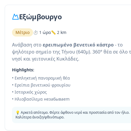
Εξώμβουργο
Μέτριο
⏱️ 1 ώρα
📏 2 km
Ανάβαση στο
ερειπωμένο βενετικό κάστρο
- το
ψηλότερο σημείο της Τήνου (640μ). 360° θέα σε όλο 
νησί και γειτονικές Κυκλάδες.
Highlights:
• Εκπληκτική πανοραμική θέα
• Ερείπια βενετικού φρουρίου
• Ιστορικός χώρος
• Ηλιοβασίλεμα незабываem
💡 Αρκετά απότομο. Φέρτε άφθονο νερό και προστασία από τον ήλιο.
Καλύτερα άνοιξη/φθινόπωρο.