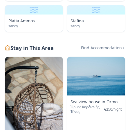
Platia Ammos
Stafida
sandy
sandy
Stay in This Area
Find Accommodation
Sea view house in Ormos
Όρμος Καρδιανής,
Giannaki
€
250
/
night
Τήνος