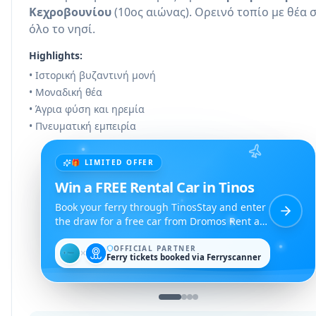
Κεχροβουνίου
(10ος αιώνας). Ορεινό τοπίο με θέα 
όλο το νησί.
Highlights:
• Ιστορική βυζαντινή μονή
• Μοναδική θέα
• Άγρια φύση και ηρεμία
• Πνευματική εμπειρία
🎁 LIMITED OFFER
Win a FREE Rental Car in Tinos
Book your ferry through TinosStay and enter
the draw for a free car from Dromos Rent a
Car.
OFFICIAL PARTNER
✕
Ferry tickets booked via Ferryscanner