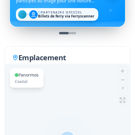
participez au tirage pour une voiture
gratuite de Dromos Rent a Car.
PARTENAIRE OFFICIEL
✕
Billets de ferry via Ferryscanner
Emplacement
Panormos
Coastal