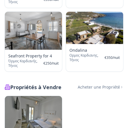
Τήνος
Ondalina
Ορμος Καρδιανης,
Seafront Property for 4
€
350
/
nuit
Τήνος
Όρμος Καρδιανής,
€
250
/
nuit
Τήνος
Propriétés à Vendre
Acheter une Propriété