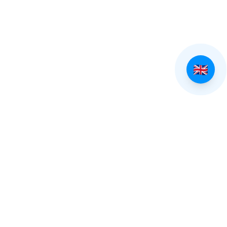
EXPLORE TINOS
Villages of Tinos
Beaches of Tinos
All Villages
All Beaches
Pyrgos
Beaches Guide
Kardiani