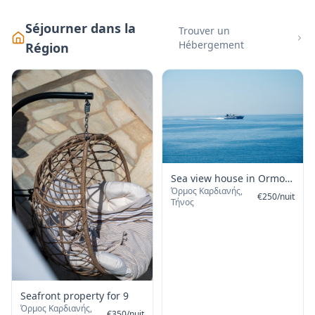
Séjourner dans la
Trouver un
Hébergement
Région
Sea view house in Ormos
Όρμος Καρδιανής,
Giannaki
€
250
/
nuit
Τήνος
Seafront property for 9
Όρμος Καρδιανής,
€
350
/
nuit