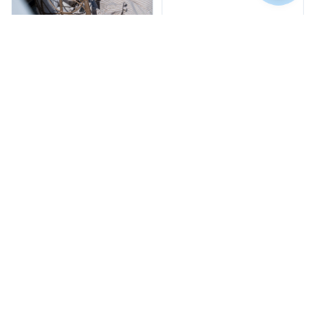
Seafront property for 9
Όρμος Καρδιανής,
€
350
/
Τήνος
νύχτα
Ondalina
Ορμος Καρδιανης,
€
350
/
Seafront Property for 4
Τήνος
νύχτα
Όρμος Καρδιανής,
€
250
/
Τήνος
νύχτα