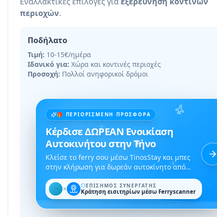
Εναλλακτικές επιλογές για
εξερεύνηση κοντινών
περιοχών
.
Ποδήλατο
Τιμή:
10-15€/ημέρα
Ιδανικό για:
Χώρα και κοντινές περιοχές
Προσοχή:
Πολλοί ανηφορικοί δρόμοι
🎁 ΠΕΡΙΟΡΙΣΜΈΝΗ ΠΡΟΣΦΟΡΆ
Κέρδισε ΔΩΡΕΑΝ Ενοικίαση
Αυτοκινήτου στην Τήνο
Κλείσε το ferry σου μέσω TinosStay και μπες
στην κλήρωση για δωρεάν αυτοκίνητο από
Dromos Rent a Car.
ΕΠΊΣΗΜΟΣ ΣΥΝΕΡΓΆΤΗΣ
✕
Κράτηση εισιτηρίων μέσω Ferryscanner