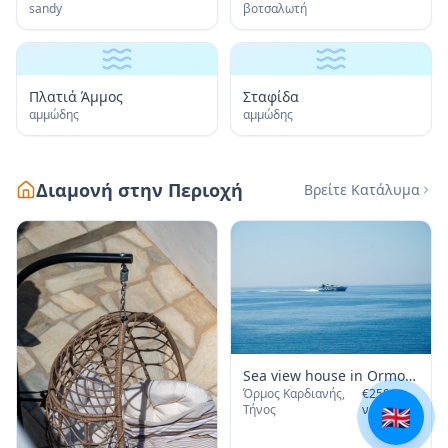
sandy
βοτσαλωτή
Πλατιά Άμμος
Σταφίδα
αμμώδης
αμμώδης
Διαμονή στην Περιοχή
Βρείτε Κατάλυμα
Sea view house in Ormos
Όρμος Καρδιανής,
€
250
/
Giannaki
Τήνος
νύχτα