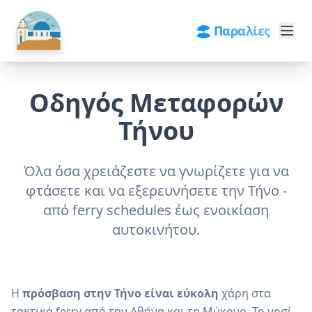
🏖️ Παραλίες
Οδηγός Μεταφορών
Τήνου
Όλα όσα χρειάζεστε να γνωρίζετε για να
φτάσετε και να εξερευνήσετε την Τήνο -
από ferry schedules έως ενοικίαση
αυτοκινήτου.
Η
πρόσβαση στην Τήνο είναι εύκολη
χάρη στα
τακτικά ferry από την Αθήνα και τη Μύκονο. Το νησί