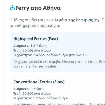
Ferry από Αθήνα
Η Τήνος συνδέεται με το
λιμάνι της Ραφήνας
(όχι Π
με καθημερινά δρομολόγια.
Highspeed Ferries (Fast)
Διάρκεια:
1.5-2 ώρες
Τιμή:
35-50€ ανά άτομο
Συχνότητα:
2-4 δρομολόγια/ημέρα (καλοκαίρι)
Γρηγορότερα αλλά πιο ακριβά. Ιδανικά για short trips. Ετα
Golden Star Ferries, SeaJets.
Conventional Ferries (Slow)
Διάρκεια:
4-5 ώρες
Τιμή:
20-30€ ανά άτομο
Συχνότητα:
1-2 δρομολόγια/ημέρα
Πιο φθηνά και μπορείτε να φέρετε αυτοκίνητο. Ιδανικά γι