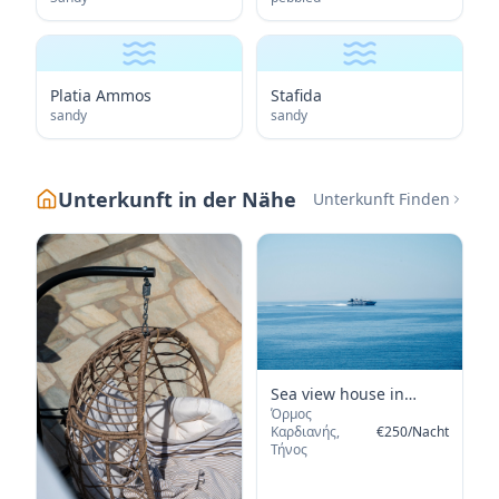
Platia Ammos
Stafida
sandy
sandy
Unterkunft in der Nähe
Unterkunft Finden
Sea view house in
Όρμος
Ormos Giannaki
Καρδιανής,
€
250
/
Nacht
Τήνος