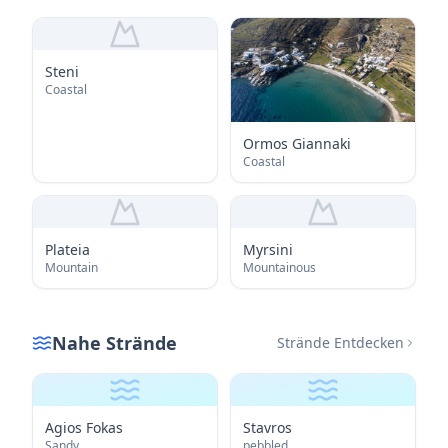
Steni
Coastal
Ormos Giannaki
Coastal
Plateia
Myrsini
Mountain
Mountainous
Nahe Strände
Strände Entdecken
Agios Fokas
Stavros
Sandy
pebbled