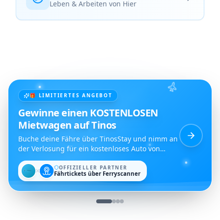
Leben & Arbeiten von Hier
🎁 LIMITIERTES ANGEBOT
Gewinne einen KOSTENLOSEN
Mietwagen auf Tinos
Buche deine Fähre über TinosStay und nimm an
der Verlosung für ein kostenloses Auto von
Dromos Rent a Car teil.
OFFIZIELLER PARTNER
✕
Fährtickets über Ferryscanner