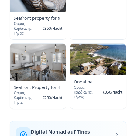
Seafront property for 9
Όρμος
Καρδιανής,
€
350
/
Nacht
Τήνος
Ondalina
Seafront Property for 4
Ορμος
Καρδιανης,
€
350
/
Nacht
Όρμος
Τήνος
Καρδιανής,
€
250
/
Nacht
Τήνος
Digital Nomad auf Tinos